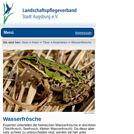
Menü
Impressum
Wir über uns
Sie sind hier:
Start
»
Arten
»
Tiere
»
Amphibien
»
Wasserfrösche
Landschaftspflege
Umweltbildung
Lebensräume
Arten
+
Tiere
+
Pflanzen
Exoten
Wasserfrösche
Downloads
Experten unterteilen die heimischen Wasserfrösche in drei Arten
(Teichfrosch, Seefrosch, Kleiner Wasserfrosch). Da diese aber
Links
sehr schwer zu unterscheiden sind, werden sie hier unter