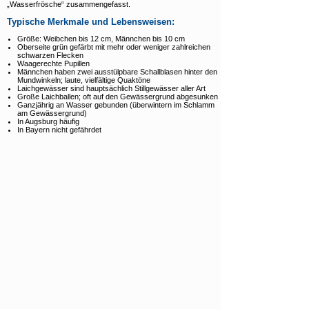
„Wasserfrösche“ zusammengefasst.
Typische Merkmale und Lebensweisen:
Größe: Weibchen bis 12 cm, Männchen bis 10 cm
Oberseite grün gefärbt mit mehr oder weniger zahlreichen
schwarzen Flecken
Waagerechte Pupillen
Männchen haben zwei ausstülpbare Schallblasen hinter den
Mundwinkeln; laute, vielfältige Quaktöne
Laichgewässer sind hauptsächlich Stillgewässer aller Art
Große Laichballen; oft auf den Gewässergrund abgesunken
Ganzjährig an Wasser gebunden (überwintern im Schlamm
am Gewässergrund)
In Augsburg häufig
In Bayern nicht gefährdet