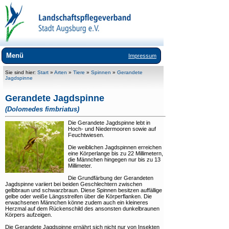
Menü
Impressum
Wir über uns
Sie sind hier:
Start
»
Arten
»
Tiere
»
Spinnen
»
Gerandete
Jagdspinne
Landschaftspflege
Gerandete Jagdspinne
Umweltbildung
(Dolomedes fimbriatus)
Die Gerandete Jagdspinne lebt in
Lebensräume
Hoch- und Niedermooren sowie auf
Feuchtwiesen.
Arten
Die weiblichen Jagdspinnen erreichen
eine Körperlange bis zu 22 Millimetern,
+
Tiere
die Männchen hingegen nur bis zu 13
Millimeter.
+
Pflanzen
Die Grundfärbung der Gerandeten
Jagdspinne variiert bei beiden Geschlechtern zwischen
Exoten
gelbbraun und schwarzbraun. Diese Spinnen besitzen auffällige
gelbe oder weiße Längsstreifen über die Körperflanken. Die
erwachsenen Männchen könne zudem auch ein kleineres
Downloads
Herzmal auf dem Rückenschild des ansonsten dunkelbraunen
Körpers aufzeigen.
Links
Die Gerandete Jagdspinne ernährt sich nicht nur von Insekten