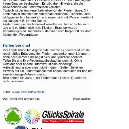
Nicht immer kann man Fledermäuse beim Ein- oder Ausflug aus
Informationstafeln
ihrem Quartier beobachten. Es gibt aber Hinweise, die die
Anwesenheit von Fledermäusen verraten.
Besucherlenkung
Typisch ist der trockene, krümelige Kot der Fledermäuse. Oft
kann man in ihm noch Insektenreste erkennen. Fledermauskot
ist hygienisch unbedenklich und eignet sich mit Wasser verdünnt
Lebensräume
als Dünger, z.B. für Ihre Rosen.
Fledermausurin bleicht dunkel verwittertes Holz an Scheunen
aus und es bilden sich helle Flecken. Braunschwarze
Arten
Verfärbungen an Dachbalken stammen vom Körperfett der dort
hängenden Fledermäuse.
Downloads
Helfen Sie uns!
Links
Der Landesbund für Vogelschutz möchte sich verstärkt um die
regelmäßige Erfassung der Fledermausvorkommen kümmern,
denn noch immer sind längst nicht alle Quartiere bekannt.
Teilen Sie uns Ihre Fledermausbeobachtungen mit! Ohne
Detektor oder andere Hilfsmittel ist eine eindeutige
Artbestimmung aber meist nicht möglich. Sollten Sie einen
Hinweis auf ein Fledermausquartier haben, bemühen wir uns um
eine eindeutige Artbestimmung.
Bitte achten Sie darauf, die Fledermäuse in ihren Quartieren
nicht zu stören!
(Fotos: D.Nill,
www.dietmar-nill.de
)
Das Projekt wird gefördert von: Projektpartner: