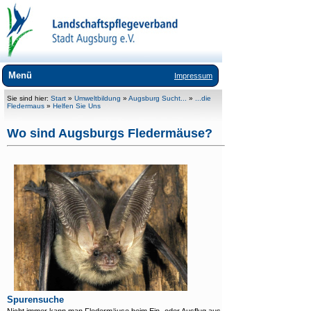
Menü
Impressum
Wir über uns
Sie sind hier:
Start
»
Umweltbildung
»
Augsburg Sucht...
»
...die
Fledermaus
»
Helfen Sie Uns
Landschaftspflege
Wo sind Augsburgs Fledermäuse?
Umweltbildung
WasSerLeben - Natur in Augsburg
+
Bayerns UrEinwohner
+
AUGSBURG sucht...
Zoogehege
Heide im Bot. Garten
Naturlehrpfade
+
Bücher und Broschüren
Spurensuche