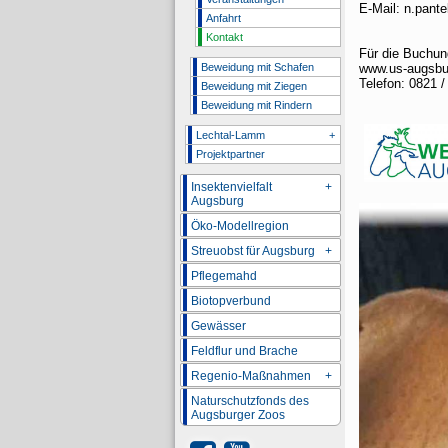
E-Mail: n.pante
Anfahrt
Kontakt
Für die Buchung
Beweidung mit Schafen
www.us-augsbu
Telefon: 0821 /
Beweidung mit Ziegen
Beweidung mit Rindern
Lechtal-Lamm
+
Projektpartner
Insektenvielfalt
+
Augsburg
Öko-Modellregion
Streuobst für Augsburg
+
Pflegemahd
Biotopverbund
Gewässer
Feldflur und Brache
Regenio-Maßnahmen
+
Naturschutzfonds des
Augsburger Zoos