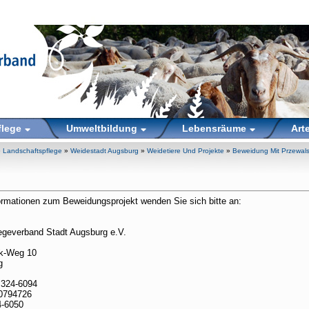
flege
Umweltbildung
Lebensräume
Art
»
Landschaftspflege
»
Weidestadt Augsburg
»
Weidetiere Und Projekte
»
Beweidung Mit Przewals
formationen zum Beweidungsprojekt wenden Sie sich bitte an:
egeverband Stadt Augsburg e.V.
ck-Weg 10
g
 324-6094
20794726
4-6050