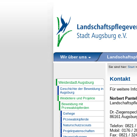
Wir über uns
Landschaftsp
Sie sind hier:
Start
Kontakt
Weidestadt Augsburg
Geschichte der Beweidung in
Für weitere In
Augsburg
Norbert Pantel
Weidetiere und Projekte
Landschaftspfl
Beweidung mit
Przewalskipferden
Dr.-Ziegenspe
Gehege
86161 Augsbur
Przewalskipferde
Naturschutzscouts
Telefon: 0821 /
Mobil: 0176 / 
Projektpatenschaften
Fax: 0821 / 32
Veranstaltungen