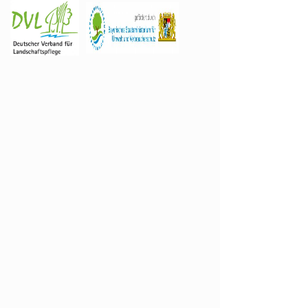
+
Regenio-Maßnahmen
Naturschutzfonds des Augsburger Zoos
Umweltbildung
Lebensräume
Arten
Downloads
Links