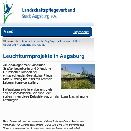
Menü
Impressum
Wir über uns
Sie sind hier:
Start
»
Landschaftspflege
»
Insektenvielfalt
Augsburg
»
Leuchtturmprojekte
Landschaftspflege
Leuchtturmprojekte in Augsburg
+
Weidestadt Augsburg
Außenanlagen von Gebäuden,
Straßenbegleitgrün und öffentliche
+
Insektenvielfalt Augsburg
Grünflächen können bei
entsprechender Gestaltung, Pflege
Öko-Modellregion
bzw. Nutzung für Insekten optimale
Lebensräume darstellen.
+
Streuobst für Augsburg
In Augsburg existieren bereits viele
solche vorbildlichen Beispiele. Wir
Pflegemahd
stellen Ihnen diese Beispiele vor, um damit zur Nachahmung
anzuregen.
Biotopverbund
Gewässer
Das Projekt ist Teil der Initiative „Natürlich Bayern“ des Deutschen
Feldflur und Brache
Verbandes für Landschaftspflege (DVL) und wird vom Bayerischen
Staatsministerium für Umwelt und Verbraucherschutz gefördert.