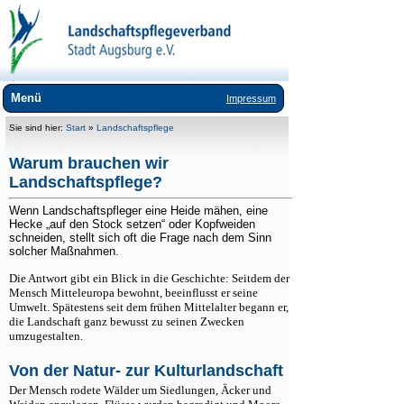
Menü
Impressum
Wir über uns
Sie sind hier:
Start
»
Landschaftspflege
Landschaftspflege
Warum brauchen wir
Landschaftspflege?
+
Weidestadt Augsburg
Wenn Landschaftspfleger eine Heide mähen, eine
+
Insektenvielfalt Augsburg
Hecke „auf den Stock setzen“ oder Kopfweiden
schneiden, stellt sich oft die Frage nach dem Sinn
Öko-Modellregion
solcher Maßnahmen.
+
Streuobst für Augsburg
Die Antwort gibt ein Blick in die Geschichte: Seitdem der
Mensch Mitteleuropa bewohnt, beeinflusst er seine
Pflegemahd
Umwelt. Spätestens seit dem frühen Mittelalter begann er,
die Landschaft ganz bewusst zu seinen Zwecken
Biotopverbund
umzugestalten.
Gewässer
Von der Natur- zur Kulturlandschaft
Feldflur und Brache
Der Mensch rodete Wälder um Siedlungen, Äcker und