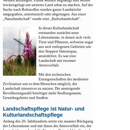
Weiden anzulegen. Flüsse wurden begradigt und Moore
+
Regenio-Maßnahmen
trockengelegt um weiteres Land urbar zu machen. Auf der
Suche nach Rohstoffen wurden ganze Landstriche
Naturschutzfonds des Augsburger Zoos
umgegraben, untertunnelt oder abgetragen. Aus einer
„Naturlandschaft“ wurde eine „Kulturlandschaft“.
Umweltbildung
In dieser Kulturlandschaft
Lebensräume
entstanden zunächst neue
Lebensräume, in denen sich viele
Arten
Tiere und Pflanzen, teilweise sogar
aus weit entlegenen Gebieten wie
Downloads
den Steppen Osteuropas,
ansiedelten. Es war eine
Links
Landschaft mit enormer
Artenvielfalt.
Mit den technischen
Errungenschaften der modernen
Zivilisation war es dem Menschen möglich, die
Landschaft intensiver zu nutzen. Die ansteigende
Bevölkerungszahl benötigte mehr Siedlungsraum,
Gewerbegebiete und Straßen.
Landschaftspflege ist Natur- und
Kulturlandschaftspflege
Anfang des 20. Jahrhunderts setzte ein rasanter Rückgang
der Lebensräume und mit ihnen der Artenvielfalt ein, der